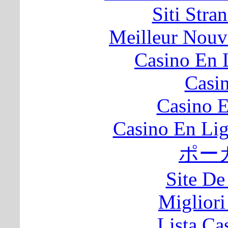
Siti Stra
Meilleur Nouv
Casino En 
Casi
Casino E
Casino En Lig
ポー
Site De
Migliori
Lista C