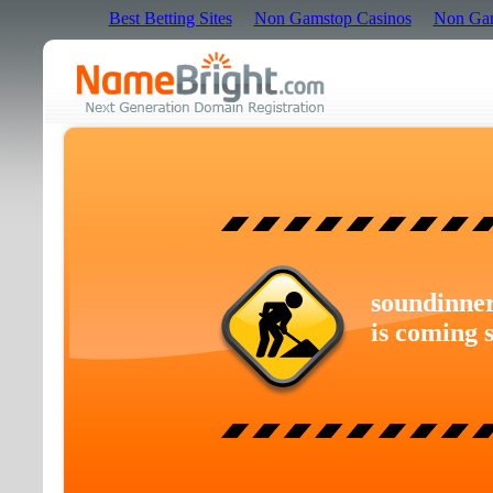
Best Betting Sites
Non Gamstop Casinos
Non Gam
soundinne
is coming 