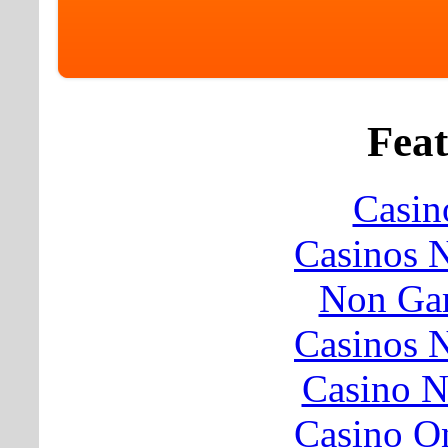
Feat
Casin
Casinos 
Non Ga
Casinos 
Casino 
Casino O