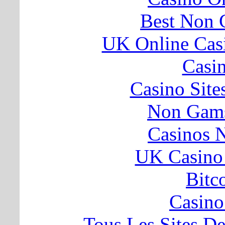
Best Non 
UK Online Cas
Casi
Casino Sit
Non Gams
Casinos 
UK Casino
Bitc
Casino 
Tous Les Sites De