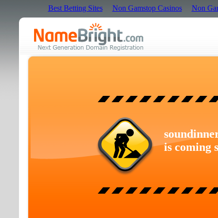
Best Betting Sites
Non Gamstop Casinos
Non Gam
soundinne
is coming 