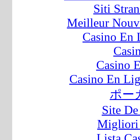
Siti Stra
Meilleur Nouv
Casino En 
Casi
Casino E
Casino En Lig
ポー
Site De
Migliori
Lista C