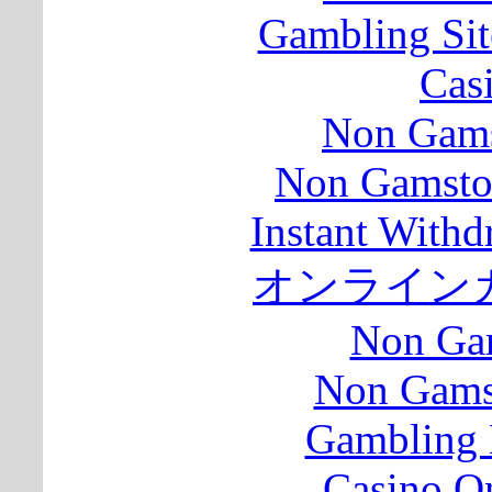
Gambling Si
Cas
Non Gams
Non Gamsto
Instant Withd
オンライン
Non Ga
Non Gams
Gambling 
Casino O