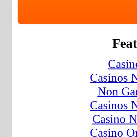
Feat
Casin
Casinos 
Non Ga
Casinos 
Casino 
Casino O