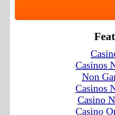
Feat
Casin
Casinos 
Non Ga
Casinos 
Casino 
Casino O