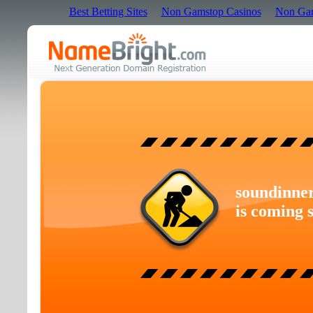
Best Betting Sites
Non Gamstop Casinos
Non Gam
soundinne
is coming 