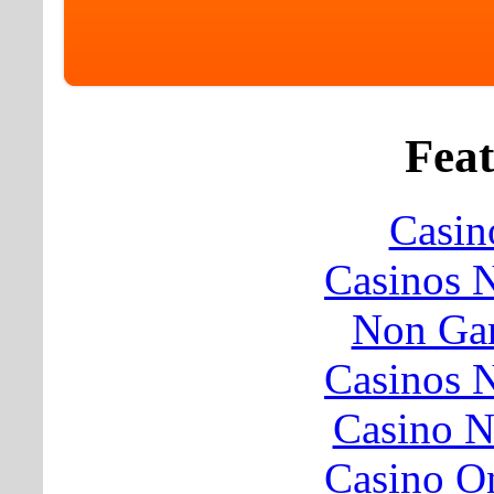
Feat
Casin
Casinos 
Non Ga
Casinos 
Casino 
Casino O