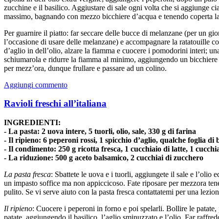
zucchine e il basilico. Aggiustare di sale ogni volta che si aggiunge c
massimo, bagnando con mezzo bicchiere d’acqua e tenendo coperta la
Per guarnire il piatto: far seccare delle bucce di melanzane (per un 
l’occasione di usare delle melanzane) e accompagnare la ratatouille co
d’aglio in dell’olio, alzare la fiamma e cuocere i pomodorini interi; un
schiumarola e ridurre la fiamma al minimo, aggiungendo un bicchiere d
per mezz’ora, dunque frullare e passare ad un colino.
Aggiungi commento
Ravioli freschi all’italiana
INGREDIENTI:
- La pasta: 2 uova intere, 5 tuorli, olio, sale, 330 g di farina
- Il ripieno: 6 peperoni rossi, 1 spicchio d’aglio, qualche foglia di b
- Il condimento: 250 g ricotta fresca, 1 cucchiaio di latte, 1 cucch
- La riduzione: 500 g aceto balsamico, 2 cucchiai di zucchero
La pasta fresca
: Sbattete le uova e i tuorli, aggiungete il sale e l’olio
un impasto soffice ma non appiccicoso. Fate riposare per mezzora tene
pulito. Se vi serve aiuto con la pasta fresca contattatemi per una lezion
Il ripieno
: Cuocere i peperoni in forno e poi spelarli. Bollire le patate,
patate, aggiungendo il basilico, l’aglio sminuzzato e l’olio. Far raffred