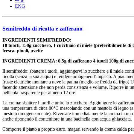
中文
ENG
AdmirorGallery 3.0
, author/s
Vasiljevski
&
Kekeljevic
.
Semifreddo di ricotta e zafferano
INGREDIENTI SEMIFREDDO:
10 tuorli, 150g zucchero, 1 cucchiaio di miele (preferibilmente di c
fresca, pinoli, uvette
INGREDIENTI CREMA: 0,5g di zafferano 4 tuorli 100g di zucch
Il semifreddo: sbattere i tuorli, aggiungervi lo zucchero e il miele con
ricotta (senza la sua acqua) e rendere omogeneo l’impasto. A piaciment
fruste elettriche montare a neve la panna (meglio se fredda da frigo) 
facendo attenzione che non perda consistenza e volume. Riporre in una
pellicola trasparente per almeno 12 ore.
La crema: sbattere i tuorli e unire lo zucchero. Aggiungere lo zafferano
una temperatura di circa 80°C mescolando con un mestolo di legno (a 
mestolo omogeneamente). Riversare immediatamente la crema in un cont
anche riponendo il contenitore in una bacinella con acqua ghiacciata.
Comporre il piatto a proprio estro, magari servendo la crema calda per b