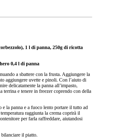
orbezzolo), 1 l di panna, 250g di ricotta
ero 0,4 l di panna
tinuando a sbattere con la frusta. Aggiungere la
o aggiungere uvette e pinoli. Con l’aiuto di
Unire delicatamente la panna all’impasto,
 terrina e tenere in freezer coprendo con della
 e la panna e a fuoco lento portare il tutto ad
temperatura raggiunta la crema coprirà il
enitore per farla raffreddare, aiutandosi
ilanciare il piatto.