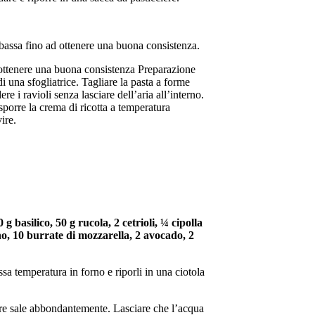
bassa fino ad ottenere una buona consistenza.
 ottenere una buona consistenza Preparazione
 di una sfogliatrice. Tagliare la pasta a forme
re i ravioli senza lasciare dell’aria all’interno.
isporre la crema di ricotta a temperatura
ire.
asilico, 50 g rucola, 2 cetrioli, ¼ cipolla
ino, 10 burrate di mozzarella, 2 avocado, 2
ssa temperatura in forno e riporli in una ciotola
gere sale abbondantemente. Lasciare che l’acqua