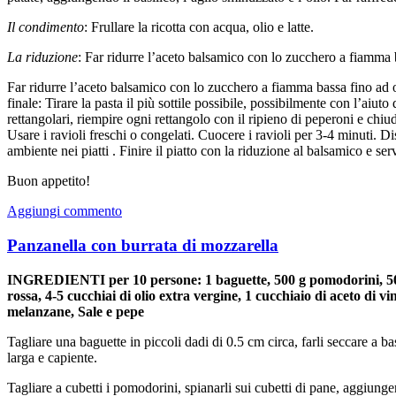
Il condimento
: Frullare la ricotta con acqua, olio e latte.
La riduzione
: Far ridurre l’aceto balsamico con lo zucchero a fiamma 
Far ridurre l’aceto balsamico con lo zucchero a fiamma bassa fino ad
finale: Tirare la pasta il più sottile possibile, possibilmente con l’aiuto
rettangolari, riempire ogni rettangolo con il ripieno di peperoni e chiude
Usare i ravioli freschi o congelati. Cuocere i ravioli per 3-4 minuti. D
ambiente nei piatti . Finire il piatto con la riduzione al balsamico e serv
Buon appetito!
Aggiungi commento
Panzanella con burrata di mozzarella
INGREDIENTI per 10 persone: 1 baguette, 500 g pomodorini, 50 g b
rossa, 4-5 cucchiai di olio extra vergine, 1 cucchiaio di aceto di v
melanzane, Sale e pepe
Tagliare una baguette in piccoli dadi di 0.5 cm circa, farli seccare a ba
larga e capiente.
Tagliare a cubetti i pomodorini, spianarli sui cubetti di pane, aggiun