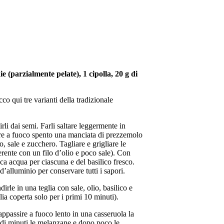
 (parzialmente pelate), 1 cipolla, 20 g di
cco qui tre varianti della tradizionale
rli dai semi. Farli saltare leggermente in
ere a fuoco spento una manciata di prezzemolo
o, sale e zucchero. Tagliare e grigliare le
erente con un filo d’olio e poco sale). Con
oca acqua per ciascuna e del basilico fresco.
d’alluminio per conservare tutti i sapori.
irle in una teglia con sale, olio, basilico e
a coperta solo per i primi 10 minuti).
appassire a fuoco lento in una casseruola la
o di minuti le melanzane e dopo poco le