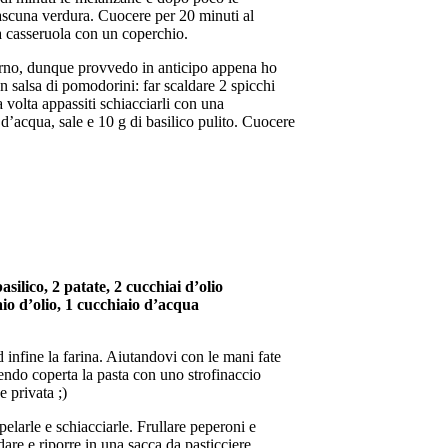
iascuna verdura. Cuocere per 20 minuti al
 casseruola con un coperchio.
giorno, dunque provvedo in anticipo appena ho
n salsa di pomodorini: far scaldare 2 spicchi
a volta appassiti schiacciarli con una
’acqua, sale e 10 g di basilico pulito. Cuocere
asilico, 2 patate, 2 cucchiai d’olio
iaio d’olio, 1 cucchiaio d’acqua
 ed infine la farina. Aiutandovi con le mani fate
ndo coperta la pasta con uno strofinaccio
e privata ;)
 pelarle e schiacciarle. Frullare peperoni e
dare e riporre in una sacca da pasticciere.