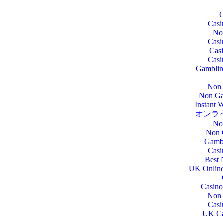
C
Casi
No
Casi
Cas
Casi
Gamblin
Non 
Non Ga
Instant 
オンラ
No
Non 
Gamb
Casi
Best 
UK Online
Casino
Non 
Casi
UK Ca