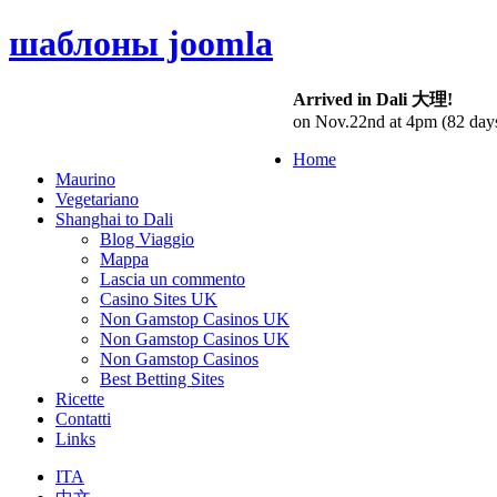
шаблоны joomla
Arrived in Dali 大理!
on Nov.22nd at 4pm (82 day
Home
Maurino
Vegetariano
Shanghai to Dali
Blog Viaggio
Mappa
Lascia un commento
Casino Sites UK
Non Gamstop Casinos UK
Non Gamstop Casinos UK
Non Gamstop Casinos
Best Betting Sites
Ricette
Contatti
Links
ITA