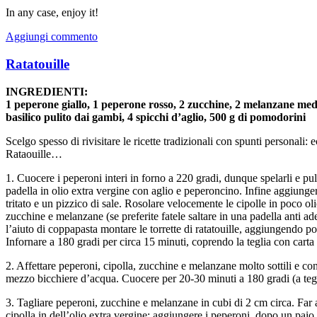
In any case, enjoy it!
Aggiungi commento
Ratatouille
INGREDIENTI:
1 peperone giallo, 1 peperone rosso, 2 zucchine, 2 melanzane medie
basilico pulito dai gambi, 4 spicchi d’aglio, 500 g di pomodorini
Scelgo spesso di rivisitare le ricette tradizionali con spunti personali: e
Rataouille…
1. Cuocere i peperoni interi in forno a 220 gradi, dunque spelarli e puli
padella in olio extra vergine con aglio e peperoncino. Infine aggiung
tritato e un pizzico di sale. Rosolare velocemente le cipolle in poco oli
zucchine e melanzane (se preferite fatele saltare in una padella anti ad
l’aiuto di coppapasta montare le torrette di ratatouille, aggiungendo p
Infornare a 180 gradi per circa 15 minuti, coprendo la teglia con carta 
2. Affettare peperoni, cipolla, zucchine e melanzane molto sottili e cond
mezzo bicchiere d’acqua. Cuocere per 20-30 minuti a 180 gradi (a tegli
3. Tagliare peperoni, zucchine e melanzane in cubi di 2 cm circa. Far 
cipolla in dell’olio extra vergine; aggiungere i peperoni, dopo un pai