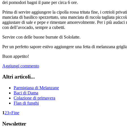
dei pomodori bagni il pane per circa 6 ore.
Prima di servire aggiungere la cipolla rossa tritata fine, i cetrioli privati
manciata di basilico spezzettato, una manciata di rucola tagliata piccol
aggiustare di sale e pepe e rimestare amorevolmente. Per i più audaci r
con dell’avocado, sempre a cubetti.
Servire con delle buone burrate di Sololatte.
Per un perfetto sapore estivo aggiungere una fetta di melanzana griglia
Buon appetito!
Aggiungi commento
Altri articoli...
Parmigiana di Melanzane
Baci di Dama
Colazione di primavera
Flan di funghi
1
2
3
»
Fine
Newsletter